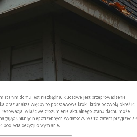
oim starym domu jest niezbędna, kluczowe jest przeprowadzenie
ka oraz analiza więźby to podstawowe kroki, które pozwolą określić,
e renowacja. Właściwe zrozumienie aktualnego stanu dachu może
 pomagając uniknąć niepotrzebnych wydatków. Warto zatem przyjrzeć si
 podjęcia decyzji o wymianie.