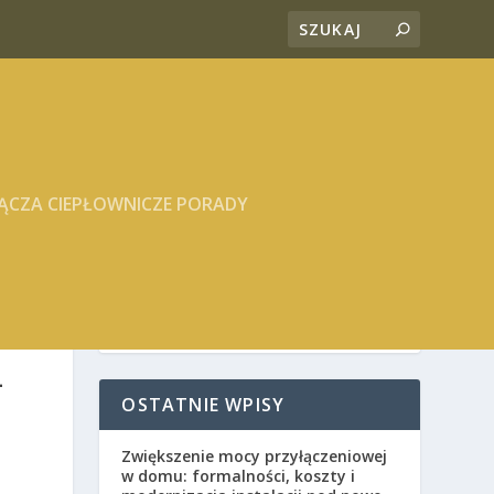
ĄCZA CIEPŁOWNICZE PORADY
–
OSTATNIE WPISY
Zwiększenie mocy przyłączeniowej
w domu: formalności, koszty i