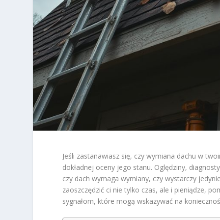
Jeśli zastanawiasz się, czy wymiana dachu w tw
dokładnej oceny jego stanu. Oględziny, diagnosty
czy dach wymaga wymiany, czy wystarczy jedyni
zaoszczędzić ci nie tylko czas, ale i pieniądze,
sygnałom, które mogą wskazywać na konieczność