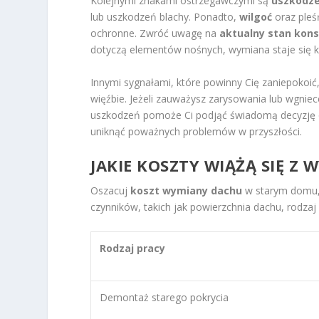
Kolejnymi znakami ostrzegawczymi są
uszkodze
lub uszkodzeń blachy. Ponadto,
wilgoć
oraz pleś
ochronne. Zwróć uwagę na
aktualny stan kons
dotyczą elementów nośnych, wymiana staje się k
Innymi sygnałami, które powinny Cię zaniepokoić
więźbie. Jeżeli zauważysz zarysowania lub wgnie
uszkodzeń pomoże Ci podjąć świadomą decyzję o 
uniknąć poważnych problemów w przyszłości.
JAKIE KOSZTY WIĄŻĄ SIĘ 
Oszacuj
koszt wymiany dachu
w starym domu, 
czynników, takich jak powierzchnia dachu, rodza
Rodzaj pracy
Demontaż starego pokrycia