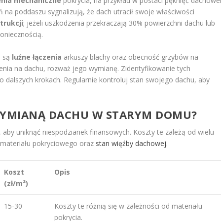
nia mechaniczne
pokrycia, na przykład w postaci pęknięć dachówe
ń na poddaszu sygnalizują, że dach utracił swoje właściwości
trukcji
; jeżeli uszkodzenia przekraczają 30% powierzchni dachu lub
oniecznością.
, są
luźne łączenia
arkuszy blachy oraz obecność grzybów na
cenia na dachu, rozważ jego wymianę. Zidentyfikowanie tych
dalszych krokach. Regularnie kontroluj stan swojego dachu, aby
Z WYMIANĄ DACHU W STARYM DOMU?
aby uniknąć niespodzianek finansowych. Koszty te zależą od wielu
j materiału pokryciowego oraz
stan więźby dachowej
.
Koszt
Opis
(zł/m²)
15-30
Koszty te różnią się w zależności od materiału
pokrycia.