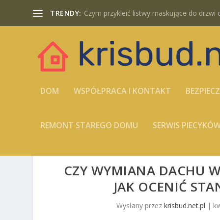
TRENDY:
Czym przykleić listwy maskujące do drzwi cz
DOM
WSPÓŁPRACA I KONTAKT
BEZPIEC
REMONT STAREGO DOMU
SERWIS PIECYK
CZY WYMIANA DACHU W
JAK OCENIĆ STA
Wysłany przez
krisbud.net.pl
|
kw