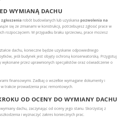
ZED WYMIANĄ DACHU
ą
zgłoszenia
robót budowlanych lub uzyskania
pozwolenia na
wiąże się ze zmianami w konstrukcji, potrzebujesz zgłosić prace w
 ich rozpoczęciem. W przypadku braku sprzeciwu, prace możesz
kształcie dachu, konieczne będzie uzyskanie odpowiedniego
tków, jeśli budynek jest objęty ochroną konserwatorską. Przygotuj
y wykonane przez uprawnionych specjalistów oraz oświadczenie o
arami finansowymi. Zadbaj o wszelkie wymagane dokumenty i
i w trakcie prowadzenia prac remontowych.
 KROKU OD OCENY DO WYMIANY DACHU
 wymiany dachu, zaczynając od oceny jego stanu. Skorzystaj z
uszkodzenia i wyznaczyć zakres koniecznych prac.