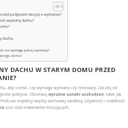
przed podjęciem decyzji o wymianie?
ność wymiany dachu?
 domu?
ny dachu
 ale nie wymaga pełnej wymiany?
starego domu?
ZNY DACHU W STARYM DOMU PRZED
ANIE?
hu, aby ocenić, czy wymaga wymiany czy renowacji. Zacznij od
ętrzne pokrycie. Obserwuj
wyraźne oznaki uszkodzeń
, takie jak
i. Podczas inspekcji więźby dachowej zanalizuj sztywność i stabilność
ia
oraz stan materiałów mocujących.