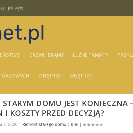
yli jak wybr...
ZEŃSTWO
DRZWI I BRAMY
LUŹNE TAMATY
PRZYŁ
ÓW GAZOWYCH
WNĘTRZE
WNĘTRZE
 STARYM DOMU JEST KONIECZNA 
N I KOSZTY PRZED DECYZJĄ?
i 7, 2026
|
Remont starego domu
|
0
|