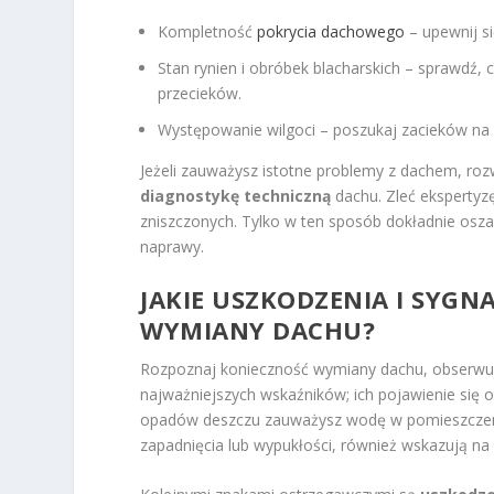
Kompletność
pokrycia dachowego
– upewnij s
Stan rynien i obróbek blacharskich – sprawdź
przecieków.
Występowanie wilgoci – poszukaj zacieków na
Jeżeli zauważysz istotne problemy z dachem, ro
diagnostykę techniczną
dachu. Zleć ekspertyz
zniszczonych. Tylko w ten sposób dokładnie osz
naprawy.
JAKIE USZKODZENIA I SYG
WYMIANY DACHU?
Rozpoznaj konieczność wymiany dachu, obserwuj
najważniejszych wskaźników; ich pojawienie się o
opadów deszczu zauważysz wodę w pomieszczeni
zapadnięcia lub wypukłości, również wskazują n