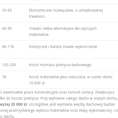
35-65
Ekonomiczne rozwiązanie, o umiarkowanej
trwałości.
60-90
Trwała i lekka alternatywa dla cięższych
materiałów.
80-170
Estetyczne i bardzo trwałe wykończenie.
150-250
Koszt montażu pokrycia dachowego.
76
Koszt materiałów plus robocizna, w sumie około
10 600 zł.
 ewentualne prace konstrukcyjne oraz remont izolacji. Zwiększysz
ylko do kosztu pokrycia. Przy wymianie całego dachu w starym domu,
wyżej 23 000 zł
, szczególnie jeśli wymiana więźby dachowej będzie
okonaj przemyślanego wyboru materiałów oraz ekipy wykonawczej, c
go dachu.