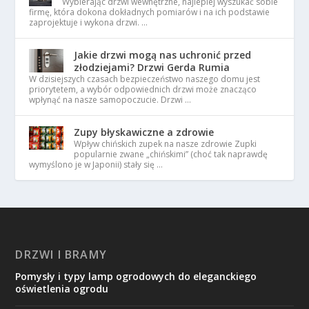
Wybierając drzwi wewnętrzne, najlepiej wyszukać sobie
firmę, która dokona dokładnych pomiarów i na ich podstawie
zaprojektuje i wykona drzwi. …
Jakie drzwi mogą nas uchronić przed
złodziejami? Drzwi Gerda Rumia
W dzisiejszych czasach bezpieczeństwo naszego domu jest
priorytetem, a wybór odpowiednich drzwi może znacząco
wpłynąć na nasze samopoczucie. Drzwi …
Zupy błyskawiczne a zdrowie
Wpływ chińskich zupek na nasze zdrowie Zupki
popularnie zwane „chińskimi” (choć tak naprawdę
wymyślono je w Japonii) stały się …
DRZWI I BRAMY
Pomysły i typy lamp ogrodowych do eleganckiego
oświetlenia ogrodu