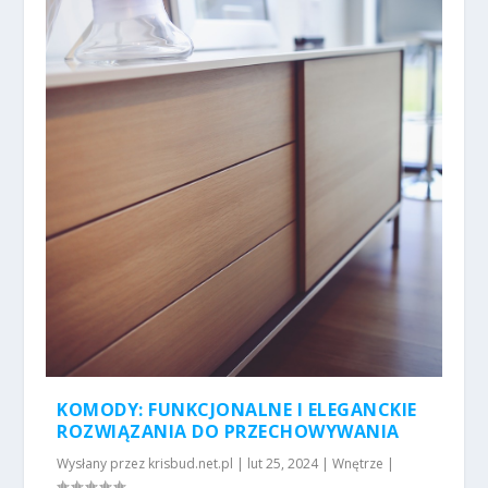
KOMODY: FUNKCJONALNE I ELEGANCKIE
ROZWIĄZANIA DO PRZECHOWYWANIA
Wysłany przez
krisbud.net.pl
|
lut 25, 2024
|
Wnętrze
|