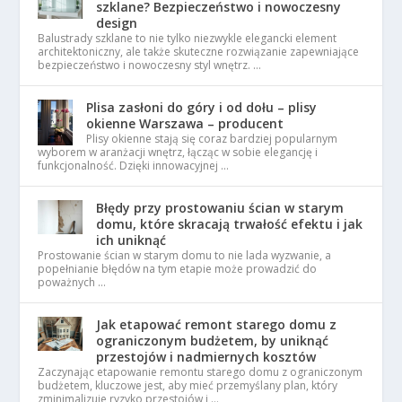
szklane? Bezpieczeństwo i nowoczesny
design
Balustrady szklane to nie tylko niezwykle elegancki element
architektoniczny, ale także skuteczne rozwiązanie zapewniające
bezpieczeństwo i nowoczesny styl wnętrz. …
Plisa zasłoni do góry i od dołu – plisy
okienne Warszawa – producent
Plisy okienne stają się coraz bardziej popularnym
wyborem w aranżacji wnętrz, łącząc w sobie elegancję i
funkcjonalność. Dzięki innowacyjnej …
Błędy przy prostowaniu ścian w starym
domu, które skracają trwałość efektu i jak
ich uniknąć
Prostowanie ścian w starym domu to nie lada wyzwanie, a
popełnianie błędów na tym etapie może prowadzić do
poważnych …
Jak etapować remont starego domu z
ograniczonym budżetem, by uniknąć
przestojów i nadmiernych kosztów
Zaczynając etapowanie remontu starego domu z ograniczonym
budżetem, kluczowe jest, aby mieć przemyślany plan, który
zminimalizuje ryzyko przestojów i …