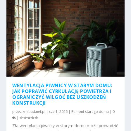
WENTYLACJA PIWNICY W STARYM DOMU:
JAK POPRAWIĆ CYRKULACJĘ POWIETRZA I
OGRANICZYĆ WILGOĆ BEZ USZKODZEŃ
KONSTRUKCJI
przez
krisbud.net.pl
|
cze 1, 2026
|
Remont starego domu
|
0
|
Zła wentylacja piwnicy w starym domu może prowadzić