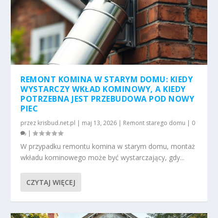
REMONT KOMINA W STARYM DOMU: KIEDY
WYSTARCZY WKŁAD KOMINOWY, A KIEDY
POTRZEBNA JEST PRZEBUDOWA POD NOWY
PIEC
przez
krisbud.net.pl
|
maj 13, 2026
|
Remont starego domu
|
0
|
W przypadku remontu komina w starym domu, montaż
wkładu kominowego może być wystarczający, gdy...
CZYTAJ WIĘCEJ