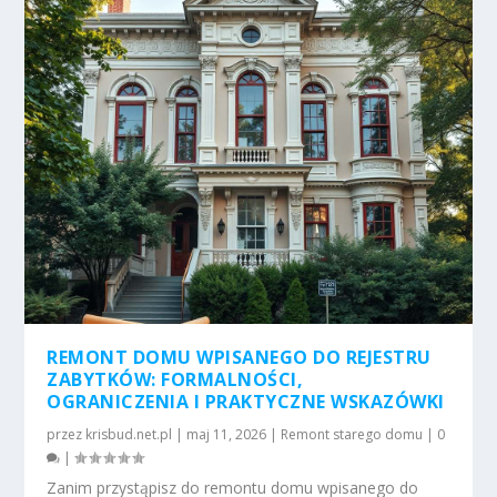
REMONT DOMU WPISANEGO DO REJESTRU
ZABYTKÓW: FORMALNOŚCI,
OGRANICZENIA I PRAKTYCZNE WSKAZÓWKI
przez
krisbud.net.pl
|
maj 11, 2026
|
Remont starego domu
|
0
|
Zanim przystąpisz do remontu domu wpisanego do