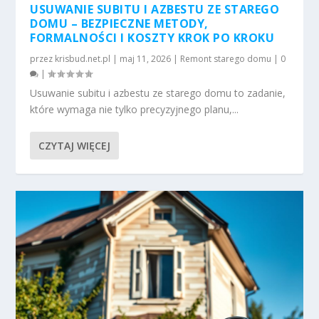
USUWANIE SUBITU I AZBESTU ZE STAREGO
DOMU – BEZPIECZNE METODY,
FORMALNOŚCI I KOSZTY KROK PO KROKU
przez
krisbud.net.pl
|
maj 11, 2026
|
Remont starego domu
|
0
|
Usuwanie subitu i azbestu ze starego domu to zadanie,
które wymaga nie tylko precyzyjnego planu,...
CZYTAJ WIĘCEJ