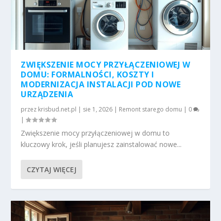
ZWIĘKSZENIE MOCY PRZYŁĄCZENIOWEJ W
DOMU: FORMALNOŚCI, KOSZTY I
MODERNIZACJA INSTALACJI POD NOWE
URZĄDZENIA
przez
krisbud.net.pl
|
sie 1, 2026
|
Remont starego domu
|
0
|
Zwiększenie mocy przyłączeniowej w domu to
kluczowy krok, jeśli planujesz zainstalować nowe...
CZYTAJ WIĘCEJ