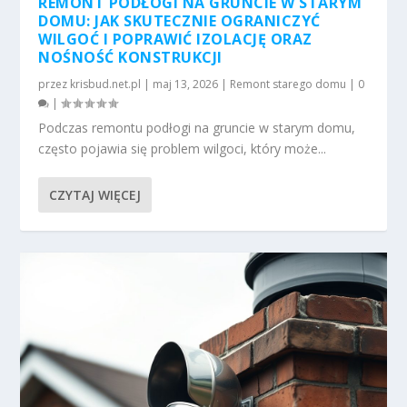
REMONT PODŁOGI NA GRUNCIE W STARYM
DOMU: JAK SKUTECZNIE OGRANICZYĆ
WILGOĆ I POPRAWIĆ IZOLACJĘ ORAZ
NOŚNOŚĆ KONSTRUKCJI
przez
krisbud.net.pl
|
maj 13, 2026
|
Remont starego domu
|
0
|
Podczas remontu podłogi na gruncie w starym domu,
często pojawia się problem wilgoci, który może...
CZYTAJ WIĘCEJ