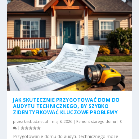
JAK SKUTECZNIE PRZYGOTOWAĆ DOM DO
AUDYTU TECHNICZNEGO, BY SZYBKO
ZIDENTYFIKOWAĆ KLUCZOWE PROBLEMY
przez
krisbud.net.pl
|
maj 8, 2026
|
Remont starego domu
|
0
|
Przygotowanie domu do audytu technicznego może