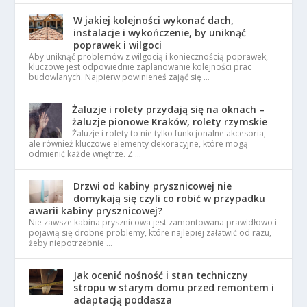
W jakiej kolejności wykonać dach,
instalacje i wykończenie, by uniknąć
poprawek i wilgoci
Aby uniknąć problemów z wilgocią i koniecznością poprawek,
kluczowe jest odpowiednie zaplanowanie kolejności prac
budowlanych. Najpierw powinieneś zająć się …
Żaluzje i rolety przydają się na oknach –
żaluzje pionowe Kraków, rolety rzymskie
Żaluzje i rolety to nie tylko funkcjonalne akcesoria,
ale również kluczowe elementy dekoracyjne, które mogą
odmienić każde wnętrze. Z …
Drzwi od kabiny prysznicowej nie
domykają się czyli co robić w przypadku
awarii kabiny prysznicowej?
Nie zawsze kabina prysznicowa jest zamontowana prawidłowo i
pojawią się drobne problemy, które najlepiej załatwić od razu,
żeby niepotrzebnie …
Jak ocenić nośność i stan techniczny
stropu w starym domu przed remontem i
adaptacją poddasza