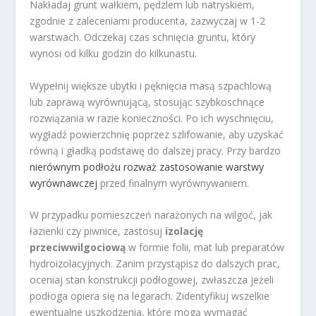
Nakładaj grunt wałkiem, pędzlem lub natryskiem,
zgodnie z zaleceniami producenta, zazwyczaj w 1-2
warstwach. Odczekaj czas schnięcia gruntu, który
wynosi od kilku godzin do kilkunastu.
Wypełnij większe ubytki i pęknięcia masą szpachlową
lub zaprawą wyrównującą, stosując szybkoschnące
rozwiązania w razie konieczności. Po ich wyschnięciu,
wygładź powierzchnię poprzez szlifowanie, aby uzyskać
równą i gładką podstawę do dalszej pracy. Przy bardzo
nierównym podłożu rozważ zastosowanie warstwy
wyrównawczej
przed finalnym wyrównywaniem.
W przypadku pomieszczeń narażonych na wilgoć, jak
łazienki czy piwnice, zastosuj
izolację
przeciwwilgociową
w formie folii, mat lub preparatów
hydroizolacyjnych. Zanim przystąpisz do dalszych prac,
oceniaj stan konstrukcji podłogowej, zwłaszcza jeżeli
podłoga opiera się na legarach. Zidentyfikuj wszelkie
ewentualne uszkodzenia, które mogą wymagać