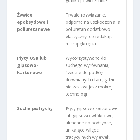
gładką powierzchnię.
Żywice
Trwałe rozwiązanie,
epoksydowe i
odporne na uszkodzenia, a
poliuretanowe
poliuretan dodatkowo
elastyczny, co redukuje
mikropęknięcia.
Płyty OSB lub
Wykorzystywane do
gipsowo-
suchego wyrównania,
kartonowe
świetne do podłóg
drewnianych i tam, gdzie
nie zastosujesz mokrej
technologii.
Suche jastrychy
Płyty gipsowo-kartonowe
lub gipsowo-włóknowe,
układane na podsypce,
unikające wilgoci
tradycyjnych wylewek.