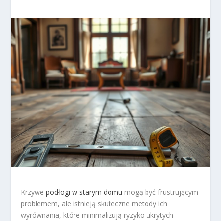
Krzywe
podłogi w starym domu
mogą być frustrującym
problemem, ale istnieją skuteczne metody ich
wyrównania, które minimalizują ryzyko ukrytych