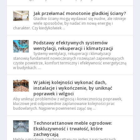
Jak przełamać monotonie gładkiej ściany?
Gładkie ściany mogą wydawać się nudne, ale istnieje
wiele sposobów, by nadać im nową energię i
charakter. Czy kiedykolwiek …
Podstawy efektywnych systemów
wentylacji, rekuperacji i klimatyzacji
Systemy wentylacji, rekuperacji i klimatyzacji
stanowią fundament nowoczesnych rozwiązań zapewniających
czyste powietrze, komfort termiczny i efektywność energetyczną
w budynkach. …
W jakiej kolejności wykonać dach,
instalacje i wykończenie, by uniknąć
poprawek i wilgoci
Aby uniknąć problemów z wilgocią i koniecznością poprawek,
kluczowe jest odpowiednie zaplanowanie kolejności prac
budowlanych. Najpierw powinieneś zająć się …
Technorattanowe meble ogrodowe:
Ekskluzywność i trwałość, które
zachwycają
Meble ogrodowe z technorattanu to jeden z najczęstszych