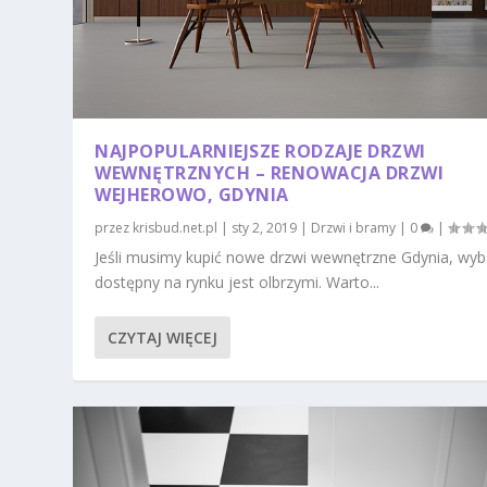
NAJPOPULARNIEJSZE RODZAJE DRZWI
WEWNĘTRZNYCH – RENOWACJA DRZWI
WEJHEROWO, GDYNIA
przez
krisbud.net.pl
|
sty 2, 2019
|
Drzwi i bramy
|
0
|
Jeśli musimy kupić nowe drzwi wewnętrzne Gdynia, wyb
dostępny na rynku jest olbrzymi. Warto...
CZYTAJ WIĘCEJ