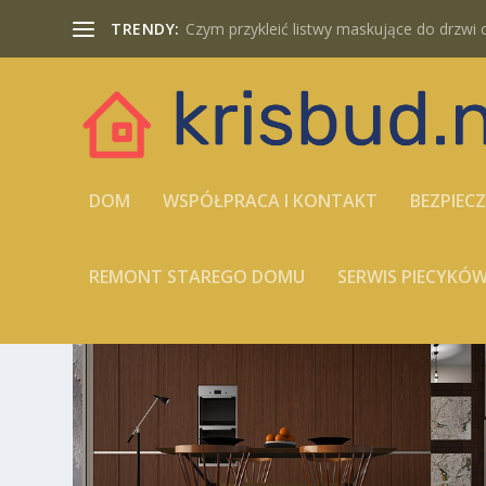
TRENDY:
Czym przykleić listwy maskujące do drzwi cz
DOM
WSPÓŁPRACA I KONTAKT
BEZPIEC
REMONT STAREGO DOMU
SERWIS PIECYK
TAG:
ROLETY DO SZAF