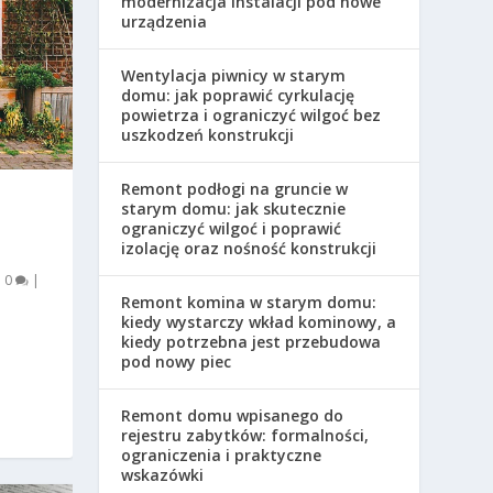
modernizacja instalacji pod nowe
urządzenia
Wentylacja piwnicy w starym
domu: jak poprawić cyrkulację
powietrza i ograniczyć wilgoć bez
uszkodzeń konstrukcji
Remont podłogi na gruncie w
starym domu: jak skutecznie
ograniczyć wilgoć i poprawić
izolację oraz nośność konstrukcji
|
0
|
Remont komina w starym domu:
kiedy wystarczy wkład kominowy, a
kiedy potrzebna jest przebudowa
pod nowy piec
Remont domu wpisanego do
rejestru zabytków: formalności,
ograniczenia i praktyczne
wskazówki