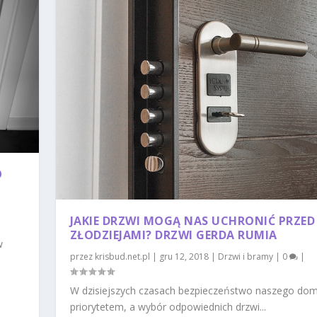
O
JAKIE DRZWI MOGĄ NAS UCHRONIĆ PRZED
ZŁODZIEJAMI? DRZWI GERDA RUMIA
w
przez
krisbud.net.pl
|
gru 12, 2018
|
Drzwi i bramy
|
0
|
W dzisiejszych czasach bezpieczeństwo naszego dom
priorytetem, a wybór odpowiednich drzwi...