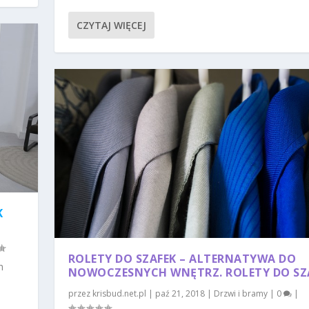
CZYTAJ WIĘCEJ
K
ROLETY DO SZAFEK – ALTERNATYWA DO
h
NOWOCZESNYCH WNĘTRZ. ROLETY DO SZ
przez
krisbud.net.pl
|
paź 21, 2018
|
Drzwi i bramy
|
0
|