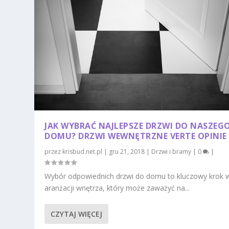
JAK WYBRAĆ NAJLEPSZE DRZWI DO NASZEG
DOMU? DRZWI WEWNĘTRZNE VERTE OPINIE
przez
krisbud.net.pl
|
gru 21, 2018
|
Drzwi i bramy
|
0
|
Wybór odpowiednich drzwi do domu to kluczowy krok 
aranżacji wnętrza, który może zaważyć na...
CZYTAJ WIĘCEJ