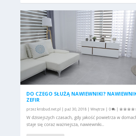
DO CZEGO SŁUŻĄ NAWIEWNIKI? NAWIEWNI
ZEFIR
przez
krisbud.net.pl
|
paź 30, 2018
|
Wnętrze
|
0
|
W dzisiejszych czasach, gdy jakość powietrza w domac
staje się coraz ważniejsza, nawiewniki...