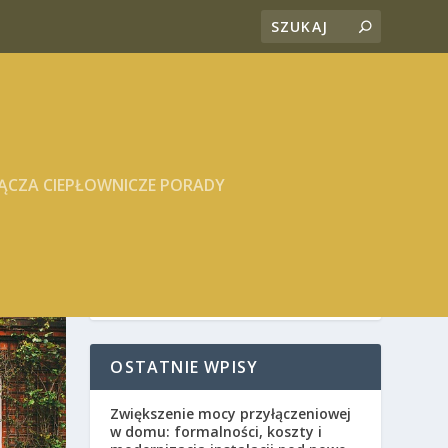
ĄCZA CIEPŁOWNICZE PORADY
OSTATNIE WPISY
Zwiększenie mocy przyłączeniowej
w domu: formalności, koszty i