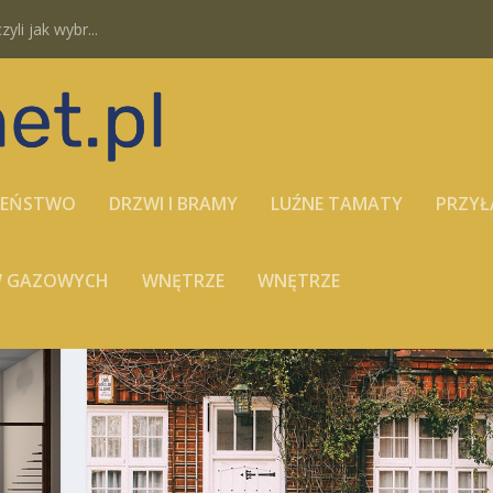
yli jak wybr...
ZEŃSTWO
DRZWI I BRAMY
LUŹNE TAMATY
PRZYŁ
ÓW GAZOWYCH
WNĘTRZE
WNĘTRZE