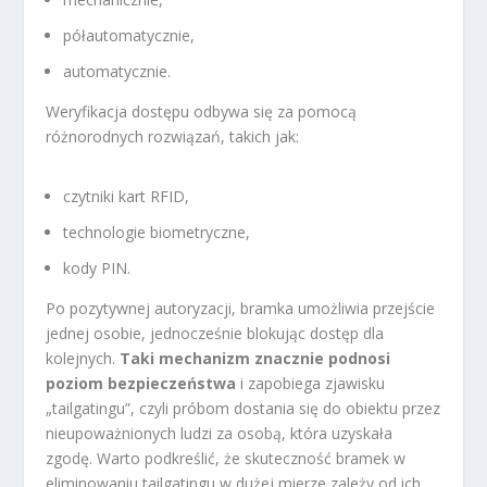
półautomatycznie,
automatycznie.
Weryfikacja dostępu odbywa się za pomocą
różnorodnych rozwiązań, takich jak:
czytniki kart RFID,
technologie biometryczne,
kody PIN.
Po pozytywnej autoryzacji, bramka umożliwia przejście
jednej osobie, jednocześnie blokując dostęp dla
kolejnych.
Taki mechanizm znacznie podnosi
poziom bezpieczeństwa
i zapobiega zjawisku
„tailgatingu”, czyli próbom dostania się do obiektu przez
nieupoważnionych ludzi za osobą, która uzyskała
zgodę. Warto podkreślić, że skuteczność bramek w
eliminowaniu tailgatingu w dużej mierze zależy od ich