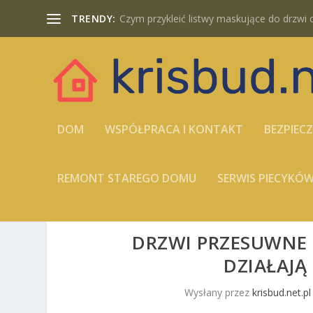
TRENDY:
Czym przykleić listwy maskujące do drzwi cz
DOM
WSPÓŁPRACA I KONTAKT
BEZPIEC
REMONT STAREGO DOMU
SERWIS PIECYK
DRZWI PRZESUWNE 
DZIAŁAJĄ
Wysłany przez
krisbud.net.pl