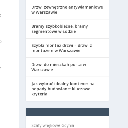
Drzwi zewnętrzne antywłamaniowe
w Warszawie
o
Bramy szybkobieżne, bramy
e
segmentowe w Łodzie
o
Szybki montaż drzwi – drzwi z
montażem w Warszawie
Drzwi do mieszkań porta w
ę
Warszawie
Jak wybrać idealny kontener na
odpady budowlane: kluczowe
kryteria
,
Szafy wnękowe Gdynia