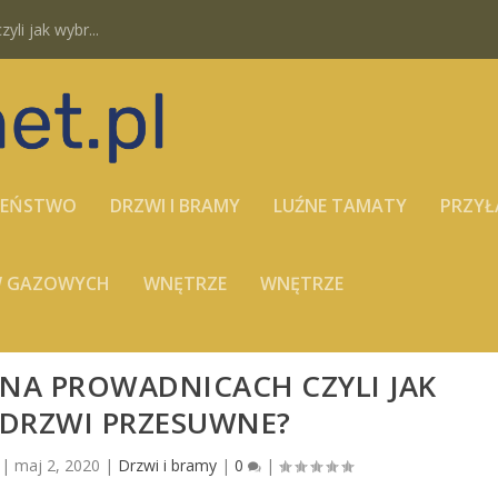
yli jak wybr...
ZEŃSTWO
DRZWI I BRAMY
LUŹNE TAMATY
PRZYŁ
ÓW GAZOWYCH
WNĘTRZE
WNĘTRZE
NA PROWADNICACH CZYLI JAK
 DRZWI PRZESUWNE?
|
maj 2, 2020
|
Drzwi i bramy
|
0
|