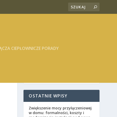
ĄCZA CIEPŁOWNICZE PORADY
OSTATNIE WPISY
Zwiększenie mocy przyłączeniowej
w domu: formalności, koszty i