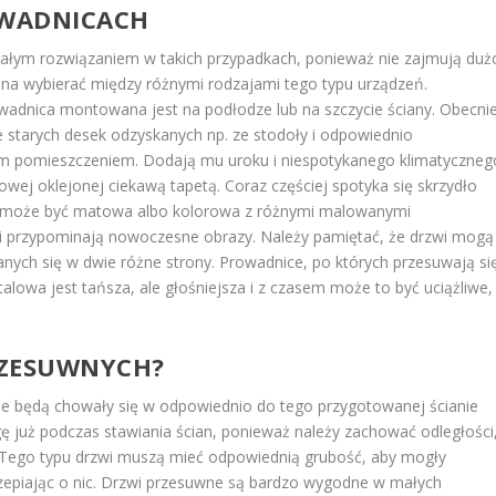
OWADNICACH
ałym rozwiązaniem w takich przypadkach, ponieważ nie zajmują duż
ożna wybierać między różnymi rodzajami tego typu urządzeń.
wadnica montowana jest na podłodze lub na szczycie ściany. Obecni
starych desek odzyskanych np. ze stodoły i odpowiednio
m pomieszczeniem. Dodają mu uroku i niespotykanego klimatyczneg
owej oklejonej ciekawą tapetą. Coraz częściej spotyka się skrzydło
 może być matowa albo kolorowa z różnymi malowanymi
 i przypominają nowoczesne obrazy. Należy pamiętać, że drzwi mogą
anych się w dwie różne strony. Prowadnice, po których przesuwają si
lowa jest tańsza, ale głośniejsza i z czasem może to być uciążliwe,
PRZESUWNYCH?
 będą chowały się w odpowiednio do tego przygotowanej ścianie
 już podczas stawiania ścian, ponieważ należy zachować odległości
i. Tego typu drzwi muszą mieć odpowiednią grubość, aby mogły
zepiając o nic. Drzwi przesuwne są bardzo wygodne w małych