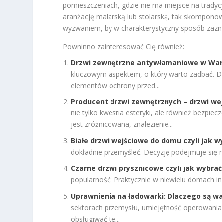
pomieszczeniach, gdzie nie ma miejsce na tradycy
aranżację malarską lub stolarską, tak skomponow
wyzwaniem, by w charakterystyczny sposób zazn
Powninno zainteresować Cię również:
Drzwi zewnętrzne antywłamaniowe w Wa
kluczowym aspektem, o który warto zadbać. D
elementów ochrony przed...
Producent drzwi zewnętrznych – drzwi w
nie tylko kwestia estetyki, ale również bezpie
jest zróżnicowana, znalezienie...
Białe drzwi wejściowe do domu czyli jak 
dokładnie przemyśleć. Decyzję podejmuje się n
Czarne drzwi prysznicowe czyli jak wybra
popularność. Praktycznie w niewielu domach insta
Uprawnienia na ładowarki: Dlaczego są waż
sektorach przemysłu, umiejętność operowania ł
obsługiwać te...