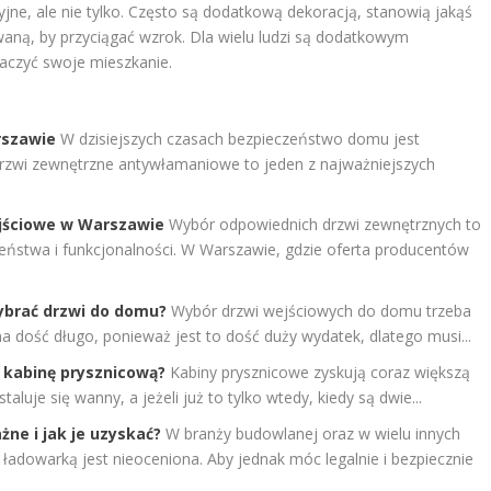
jne, ale nie tylko. Często są dodatkową dekoracją, stanowią jakąś
aną, by przyciągać wzrok. Dla wielu ludzi są dodatkowym
aczyć swoje mieszkanie.
rszawie
W dzisiejszych czasach bezpieczeństwo domu jest
rzwi zewnętrzne antywłamaniowe to jeden z najważniejszych
ejściowe w Warszawie
Wybór odpowiednich drzwi zewnętrznych to
czeństwa i funkcjonalności. W Warszawie, gdzie oferta producentów
wybrać drzwi do domu?
Wybór drzwi wejściowych do domu trzeba
a dość długo, ponieważ jest to dość duży wydatek, dlatego musi...
ć kabinę prysznicową?
Kabiny prysznicowe zyskują coraz większą
luje się wanny, a jeżeli już to tylko wtedy, kiedy są dwie...
ne i jak je uzyskać?
W branży budowlanej oraz w wielu innych
adowarką jest nieoceniona. Aby jednak móc legalnie i bezpiecznie