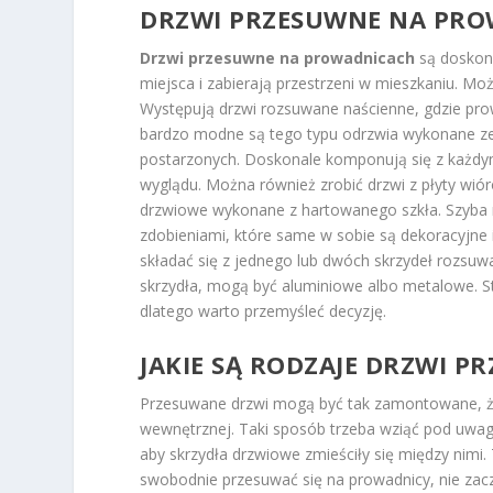
DRZWI PRZESUWNE NA PR
Drzwi przesuwne na prowadnicach
są doskon
miejsca i zabierają przestrzeni w mieszkaniu. M
Występują drzwi rozsuwane naścienne, gdzie pro
bardzo modne są tego typu odrzwia wykonane ze 
postarzonych. Doskonale komponują się z każdy
wyglądu. Można również zrobić drzwi z płyty wiór
drzwiowe wykonane z hartowanego szkła. Szyba
zdobieniami, które same w sobie są dekoracyjne
składać się z jednego lub dwóch skrzydeł rozsuw
skrzydła, mogą być aluminiowe albo metalowe. Sta
dlatego warto przemyśleć decyzję.
JAKIE SĄ RODZAJE DRZWI 
Przesuwane drzwi mogą być tak zamontowane, że
wewnętrznej. Taki sposób trzeba wziąć pod uwagę
aby skrzydła drzwiowe zmieściły się między nim
swobodnie przesuwać się na prowadnicy, nie zac