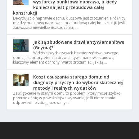
wystarczy punktowa naprawa, a kiedy
konieczna jest przebudowa całej
konstrukcji
Decydując o naprawie dachu, kluczowe jest zrozumienie różnicy
między punktową naprawą a przebudową całej konstrukcji. Jeśli
zauważasz niewielkie uszkodzenia, …
Jak są zbudowane drzwi antywłamaniowe
(Gdynia)?
W dzisiejszych czasach bezpieczeństwo naszego
domu jest priorytetem, a drzwi antywłamaniowe stanowią
kluczowy element ochrony. Warto zrozumieć, jak są …
Koszt osuszania starego domu: od
diagnozy przyczyn do wyboru skutecznej
metody i realnych wydatków
Zawilgocenie w starym domu to problem, który może szybko
przerodzić się w poważniejsze wyzwania, jeśli nie zostanie
odpowiednio zdiagnozowany …