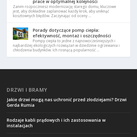
prace w optymalnej kolejności
Zanim rozpoczniesz modernizację starego domu, kluczowe
jest, aby dokładnie zaplanować każdy krok, aby uniknąć
kosztownych błędów. Zaczynając od oceny …
Porady dotyczące pomp ciepła:
efektywność, montaż i oszczędności
Pompy ciepła to jedne z najnowocześniejszych i
najbardziej ekologiczych rozwiązań w dziedzinie ogrzewania i
chłodzenia budynków. Ich rosnącą popularność …
DRZWI I BRAMY
Jakie drzwi mogą nas uchronić przed złodziejami? Drzwi
Gerda Rumia
Rodzaje kabli prądowych i ich zastosowania w
instalacjach