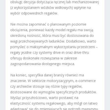
obsługi; decyzja dotycząca ręcznej lub mechanizowanej
(z wykorzystaniem wózków widłowych) wpłynie na
wybór odpowiednich regałów.
Nie można zapominać o planowanym poziomie
obciążenia, ponieważ każdy model regału ma swoją
określoną nośność, która musi być dostosowana do
wagi przechowywanych ładunków. Dodatkowo, warto
pomyśleć o maksymalnym wykorzystaniu przestrzeni –
regały jezdne czy systemy drive-in oraz drive-thru
oferują doskonałe rozwiązania w zakresie
zagospodarowania dostępnego miejsca.
Na koniec, specyfika danej branży również ma
znaczenie. W sektorze motoryzacyjnym, e-commerce
czy archiwów stosuje się różne typy regałów,
dostosowane do wymogów specyficznych produktów.
Myśląc przyszłościowo, warto postawić na
elastyczność systemu regałowego, aby mógł on łatwo
adaptować się do zmieniających się potrzeb magazynu.