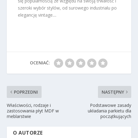
się popularnością ze względu na swoją trwałość i
szeroki wybór stylów, od surowego industrialu po
elegancję vintage....
OCENIAĆ:
POPRZEDNI
NASTĘPNY
Właściwości, rodzaje i
Podstawowe zasady
zastosowania płyt MDF w
układania parkietu dla
meblarstwie
początkujących
O AUTORZE