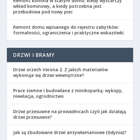
Remont komina w starym domu: kiedy wystarczy
wkład kominowy, a kiedy potrzebna jest
przebudowa pod nowy piec
Remont domu wpisanego do rejestru zabytków:
formalności, ograniczenia i praktyczne wskazówki
DRZWI I BRAMY
Drzwi orzech Verona 2. Z jakich materiałów
wykonuje się drzwi wewnętrzne?
Prace ziemne i budowlane z minikoparką: wykopy,
niwelacja, ogrodnictwo
Drzwi przesuwne na prowadnicach czyli jak działają
drzwi przesuwne?
Jak są zbudowane drzwi antywłamaniowe (Gdynia)?