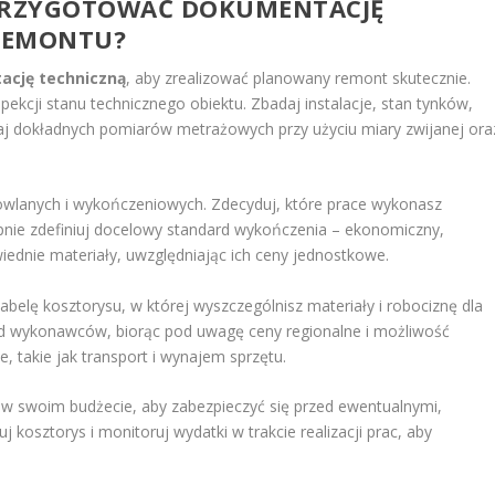
 PRZYGOTOWAĆ DOKUMENTACJĘ
 REMONTU?
ację techniczną
, aby zrealizować planowany remont skutecznie.
ekcji stanu technicznego obiektu. Zbadaj instalacje, stan tynków,
naj dokładnych pomiarów metrażowych przy użyciu miary zwijanej ora
dowlanych i wykończeniowych. Zdecyduj, które prace wykonasz
tępnie zdefiniuj docelowy standard wykończenia – ekonomiczny,
ednie materiały, uwzględniając ich ceny jednostkowe.
abelę kosztorysu, w której wyszczególnisz materiały i robociznę dla
od wykonawców, biorąc pod uwagę ceny regionalne i możliwość
, takie jak transport i wynajem sprzętu.
w swoim budżecie, aby zabezpieczyć się przed ewentualnymi,
 kosztorys i monitoruj wydatki w trakcie realizacji prac, aby