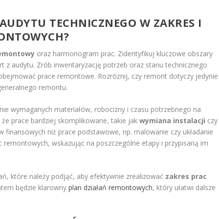
 AUDYTU TECHNICZNEGO W ZAKRES I
ONTOWYCH?
remontowy
oraz harmonogram prac. Zidentyfikuj kluczowe obszary
rt z audytu. Zrób inwentaryzację potrzeb oraz stanu technicznego
ą obejmować prace remontowe. Rozróżnij, czy remont dotyczy jedynie
 generalnego remontu.
lenie wymaganych materiałów, robocizny i czasu potrzebnego na
c, że prace bardziej skomplikowane, takie jak
wymiana instalacji
czy
w finansowych niż prace podstawowe, np. malowanie czy układanie
c remontowych, wskazując na poszczególne etapy i przypisaną im
ań, które należy podjąć, aby efektywnie zrealizować
zakres prac
atem będzie klarowny
plan działań remontowych
, który ułatwi dalsze