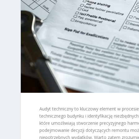
Audyt techniczny to kluczowy element w procesi
technicznego budynku i identyfikację niezbędnych
które umożliwiają stworzenie precyzyjnego harmo
podejmowanie decyzji dotyczących remontu moż
niepotrzebnych wydatków. Warto zatem zrozumieć,