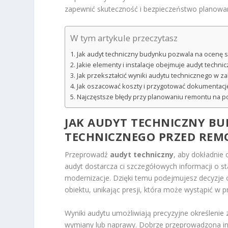
zapewnić skuteczność i bezpieczeństwo planowa
W tym artykule przeczytasz
Jak audyt techniczny budynku pozwala na ocenę
Jakie elementy i instalacje obejmuje audyt techn
Jak przekształcić wyniki audytu technicznego w 
Jak oszacować koszty i przygotować dokumentację
Najczęstsze błędy przy planowaniu remontu na p
JAK
AUDYT TECHNICZNY B
TECHNICZNEGO PRZED RE
Przeprowadź
audyt techniczny
, aby dokładnie
audyt dostarcza ci szczegółowych informacji o st
modernizacje. Dzięki temu podejmujesz decyzje o
obiektu, unikając presji, która może wystąpić w p
Wyniki audytu umożliwiają precyzyjne określeni
wymiany lub naprawy. Dobrze przeprowadzona ins