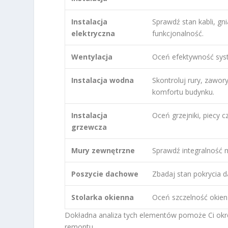
Instalacja
Sprawdź stan kabli, gn
elektryczna
funkcjonalność.
Wentylacja
Oceń efektywność syst
Instalacja wodna
Skontroluj rury, zawor
komfortu budynku.
Instalacja
Oceń grzejniki, piecy 
grzewcza
Mury zewnętrzne
Sprawdź integralność 
Poszycie dachowe
Zbadaj stan pokrycia d
Stolarka okienna
Oceń szczelność okien
Dokładna analiza tych elementów pomoże Ci okreś
remontu.