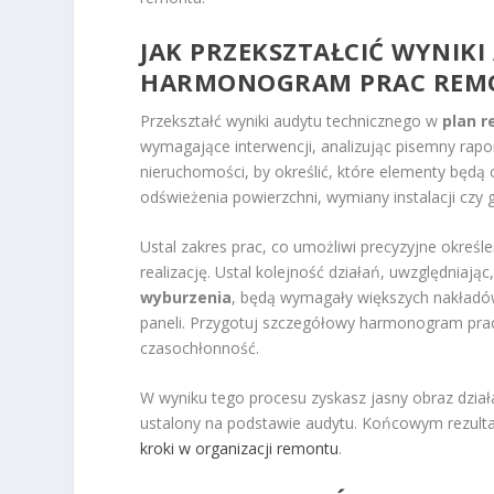
JAK PRZEKSZTAŁCIĆ WYNIKI
HARMONOGRAM PRAC REM
Przekształć wyniki audytu technicznego w
plan 
wymagające interwencji, analizując pisemny rapo
nieruchomości, by określić, które elementy będ
odświeżenia powierzchni, wymiany instalacji czy
Ustal zakres prac, co umożliwi precyzyjne okreś
realizację. Ustal kolejność działań, uwzględniają
wyburzenia
, będą wymagały większych nakładó
paneli. Przygotuj szczegółowy harmonogram pra
czasochłonność.
W wyniku tego procesu zyskasz jasny obraz dział
ustalony na podstawie audytu. Końcowym rezult
kroki w organizacji remontu
.