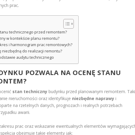
nych prac.
 stanu technicznego przed remontem?
iczny w kontekście planu remontu?
zakres i harmonogram prac remontowych?
 niezbędną do realizacji remontu?
odstawie audytu technicznego
UDYNKU
POZWALA NA OCENĘ STANU
MONTEM?
 ocenić
stan techniczny
budynku przed planowanym remontem. Tak
anie nieruchomości oraz identyfikuje
niezbędne naprawy
i
parte na rzetelnych danych, prognozach i realnych potrzebach
rzypadku awarii.
e zakresu prac oraz wskazanie ewentualnych elementów wymagającyc
pekcja obejmuje takie elementy jak: