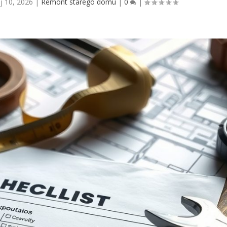
j 10, 2026
|
Remont starego domu
|
0
|