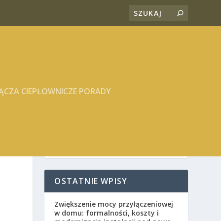
ĄCZA CIEPŁOWNICZE PORADY
OSTATNIE WPISY
Zwiększenie mocy przyłączeniowej
w domu: formalności, koszty i