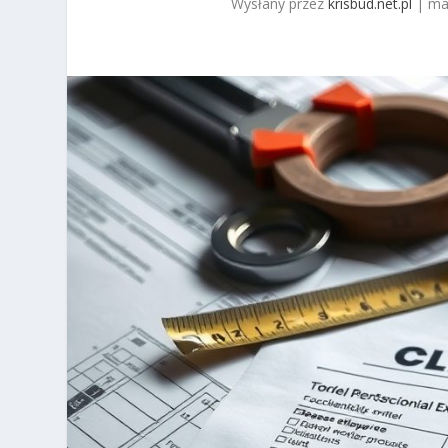
Wysłany przez
krisbud.net.pl
|
ma