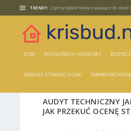
TRENDY:
Czym przykleić listwy maskujące do drzwi cz
DOM
WSPÓŁPRACA I KONTAKT
BEZPIEC
REMONT STAREGO DOMU
SERWIS PIECYK
AUDYT TECHNICZNY J
JAK PRZEKUĆ OCENĘ 