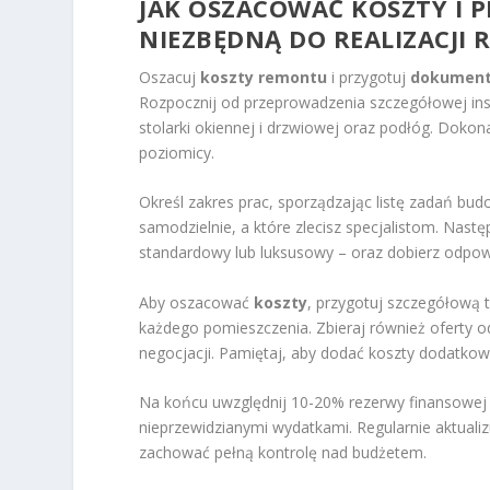
JAK OSZACOWAĆ KOSZTY I
NIEZBĘDNĄ DO REALIZACJI
Oszacuj
koszty remontu
i przygotuj
dokument
Rozpocznij od przeprowadzenia szczegółowej insp
stolarki okiennej i drzwiowej oraz podłóg. Doko
poziomicy.
Określ zakres prac, sporządzając listę zadań bu
samodzielnie, a które zlecisz specjalistom. Nas
standardowy lub luksusowy – oraz dobierz odpowi
Aby oszacować
koszty
, przygotuj szczegółową t
każdego pomieszczenia. Zbieraj również oferty 
negocjacji. Pamiętaj, aby dodać koszty dodatkowe
Na końcu uwzględnij 10-20% rezerwy finansowej 
nieprzewidzianymi wydatkami. Regularnie aktualizuj
zachować pełną kontrolę nad budżetem.