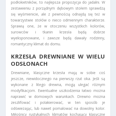
podłokietników, to najlepsza propozycja do jadalni. W
zestawieniu z porządnym dębowym stołem sprawdzą
się wyśmienicie, ale z pewnością odnajdą się też w
towarzystwie stołów o nieco odmiennym charakterze.
Sprawią one, że w otoczeniu wszystkich kolorów,
surowców i tkanin krzesła będą dobrze
wyeksponowane, i zawsze będą dawały rodzinny,
romantyczny klimat do domu.
KRZESŁA DREWNIANE W WIELU
ODSŁONACH
Drewniane, klasyczne krzesła mają w sobie coś
jeszcze, niewidocznego na pierwszy rzut oka. Jeśli są
wykonane z litego drewna, mogą ulegać różnym
modyfikacjom. Ewentualne uszkodzenia łatwo można
naprawić w domowych warunkach. Drewno można
zeszlifować i polakierować, w ten sposób je
odświeżając, lub nawet pomalować na dowolny kolor.
Miłośnicy rustykalnych klimatów kochający klasyczne