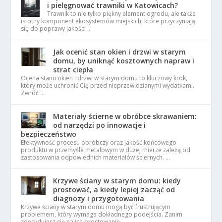
i pielęgnować trawniki w Katowicach?
Trawnik to nie tylko piękny element ogrodu, ale także
istotny komponent ekosystemów miejskich, które przyczyniają
się do poprawy jakości …
Jak ocenić stan okien i drzwi w starym
domu, by uniknąć kosztownych napraw i
strat ciepła
Ocena stanu okien i drzwi w starym domu to kluczowy krok,
który może uchronić Cię przed nieprzewidzianymi wydatkami.
Zwróć …
Materiały ścierne w obróbce skrawaniem:
od narzędzi po innowacje i
bezpieczeństwo
Efektywność procesu obróbczy oraz jakość końcowego
produktu w przemyśle metalowym w dużej mierze zależą od
zastosowania odpowiednich materiałów ściernych. …
Krzywe ściany w starym domu: kiedy
prostować, a kiedy lepiej zacząć od
diagnozy i przygotowania
Krzywe ściany w starym domu mogą być frustrującym
problemem, który wymaga dokładnego podejścia. Zanim
zdecydujesz się na ich prostowanie, …