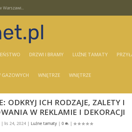
 Warszawi...
ZEŃSTWO
DRZWI I BRAMY
LUŹNE TAMATY
PRZYŁ
ÓW GAZOWYCH
WNĘTRZE
WNĘTRZE
: ODKRYJ ICH RODZAJE, ZALETY I
WANIA W REKLAMIE I DEKORACJI
|
lis 24, 2024
|
Luźne tamaty
|
0
|