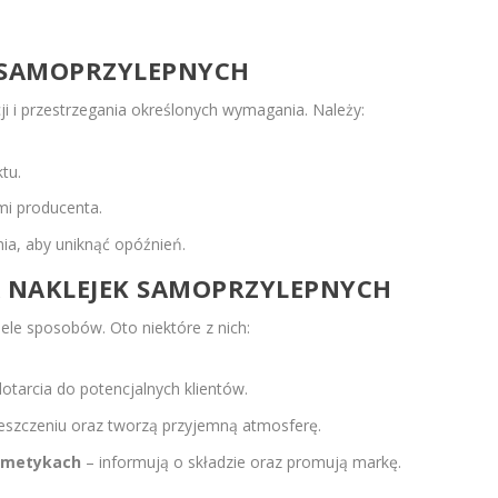
I SAMOPRZYLEPNYCH
i i przestrzegania określonych wymagania. Należy:
tu.
mi producenta.
ia, aby uniknąć opóźnień.
 NAKLEJEK SAMOPRZYLEPNYCH
le sposobów. Oto niektóre z nich:
otarcia do potencjalnych klientów.
eszczeniu oraz tworzą przyjemną atmosferę.
osmetykach
– informują o składzie oraz promują markę.