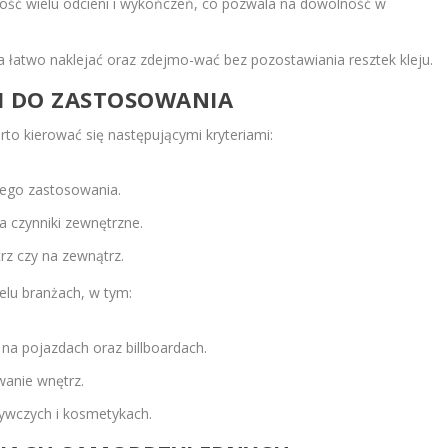
ość wielu odcieni i wykończeń, co pozwala na dowolność w
a łatwo naklejać oraz zdejmo-wać bez pozostawiania resztek kleju.
I DO ZASTOSOWANIA
to kierować się następującymi kryteriami:
ego zastosowania.
a czynniki zewnętrzne.
rz czy na zewnątrz.
elu branżach, w tym:
na pojazdach oraz billboardach.
wanie wnętrz.
żywczych i kosmetykach.