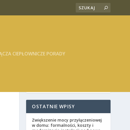
ĄCZA CIEPŁOWNICZE PORADY
OSTATNIE WPISY
Zwiększenie mocy przyłączeniowej
w domu: formalności, koszty i