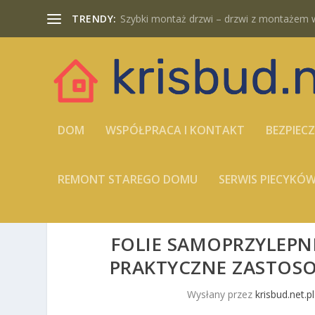
TRENDY:
Szybki montaż drzwi – drzwi z montażem w
DOM
WSPÓŁPRACA I KONTAKT
BEZPIEC
REMONT STAREGO DOMU
SERWIS PIECYK
FOLIE SAMOPRZYLEPNE
PRAKTYCZNE ZASTOSO
Wysłany przez
krisbud.net.pl