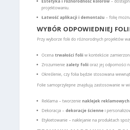
Estetyka i różnorodność kolorów
– dostępn
projektowaniu.
Łatwość aplikacji i demontażu
– folię możn
WYBÓR ODPOWIEDNIEJ FOLI
Przy wyborze folii do różnorodnych projektów war
Ocena
trwałości folii
w kontekście zamierzon
Zrozumienie
zalety folii
oraz jej odporności n
Określenie, czy folia będzie stosowana wewnąt
Folie samoprzylepne znajdują zastosowanie w wi
Reklama – tworzenie
naklejek reklamowych
Dekoracja –
dekoracje ścienne
i personalizo
Etykietowanie – naklejanie na produktach spo