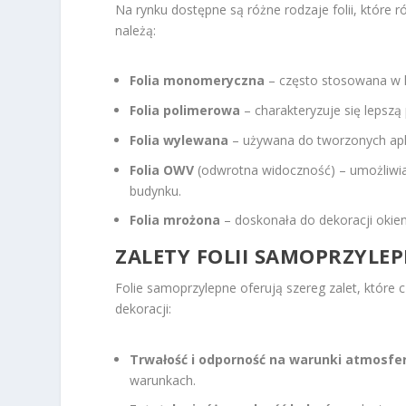
Na rynku dostępne są różne rodzaje folii, które 
należą:
Folia monomeryczna
– często stosowana w k
Folia polimerowa
– charakteryzuje się lepszą
Folia wylewana
– używana do tworzonych aplik
Folia OWV
(odwrotna widoczność) – umożliwia
budynku.
Folia mrożona
– doskonała do dekoracji okien
ZALETY FOLII SAMOPRZYLEP
Folie samoprzylepne oferują szereg zalet, które
dekoracji:
Trwałość i odporność na warunki atmosfe
warunkach.