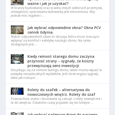
ważne i jak je uzyskać?
W branży budowlanej oraz w wielu innych sektorach przemysłu,
umiejętność operowania ładowarką jest nieoceniona. Aby
jednak móc legalnie i …
Jak wybrać odpowiednie okna? Okna PCV
cennik Gdynia.
Wybór odpowiednich okien to decyzja, która może znacząco
wpłynąć na komfort i estetykę naszego domu. Na rynku
dostępnych jest …
Kiedy remont starego domu zaczyna
przynosić straty – sygnały, że koszty
przewyższają sens inwestycji
Decydując się na remont starego domu, łatwo można wpaść w
pułapkę nieopłacalnych wydatków. Jeśli dostrzegasz sygnały,
takie jak rosnące …
Rolety do szafek – alternatywa do
nowoczesnych wnętrz. Rolety do szaf
Powszechnie znane i stosowane są żaluzje i rolety zewnętrzne i
te do wnętrza. Ostatnimi czasy pojawiło się też kolejne …
Jak wybrać najlepsze drzwi do naszego