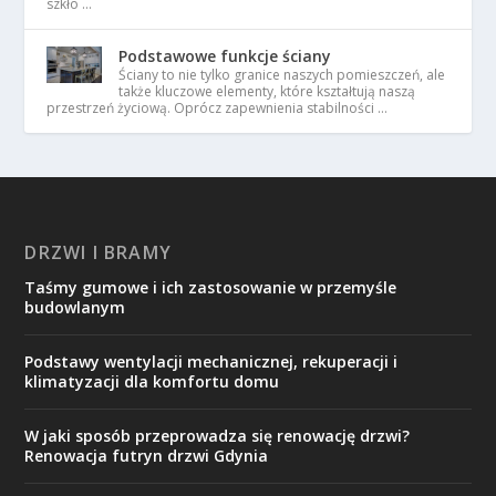
szkło …
Podstawowe funkcje ściany
Ściany to nie tylko granice naszych pomieszczeń, ale
także kluczowe elementy, które kształtują naszą
przestrzeń życiową. Oprócz zapewnienia stabilności …
DRZWI I BRAMY
Taśmy gumowe i ich zastosowanie w przemyśle
budowlanym
Podstawy wentylacji mechanicznej, rekuperacji i
klimatyzacji dla komfortu domu
W jaki sposób przeprowadza się renowację drzwi?
Renowacja futryn drzwi Gdynia