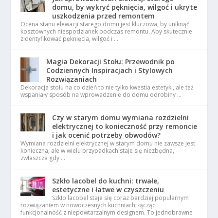
domu, by wykryć pęknięcia, wilgoć i ukryte
uszkodzenia przed remontem
Ocena stanu elewacji starego domu jest kluczowa, by uniknąć
kosztownych niespodzianek podczas remontu. Aby skutecznie
zidentyfikować pęknięcia, wilgoć i …
Magia Dekoracji Stołu: Przewodnik po
Codziennych Inspiracjach i Stylowych
Rozwiązaniach
Dekoracja stołu na co dzień to nie tylko kwestia estetyki, ale też
wspaniały sposób na wprowadzenie do domu odrobiny …
Czy w starym domu wymiana rozdzielni
elektrycznej to konieczność przy remoncie
i jak ocenić potrzeby obwodów?
Wymiana rozdzielni elektrycznej w starym domu nie zawsze jest
konieczna, ale w wielu przypadkach staje się niezbędna,
zwłaszcza gdy …
Szkło lacobel do kuchni: trwałe,
estetyczne i łatwe w czyszczeniu
Szkło lacobel staje się coraz bardziej popularnym
rozwiązaniem w nowoczesnych kuchniach, łącząc
funkcjonalność z niepowtarzalnym designem. To jednobrawne