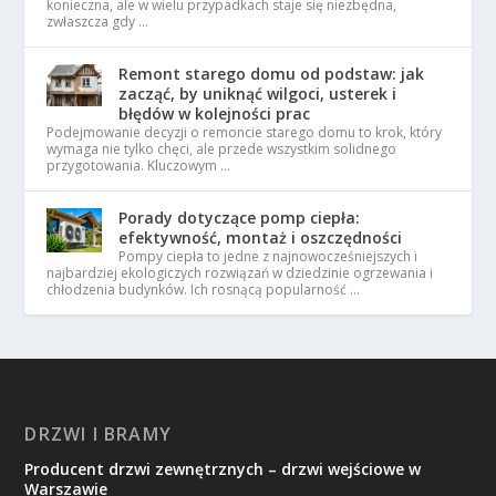
konieczna, ale w wielu przypadkach staje się niezbędna,
zwłaszcza gdy …
Remont starego domu od podstaw: jak
zacząć, by uniknąć wilgoci, usterek i
błędów w kolejności prac
Podejmowanie decyzji o remoncie starego domu to krok, który
wymaga nie tylko chęci, ale przede wszystkim solidnego
przygotowania. Kluczowym …
Porady dotyczące pomp ciepła:
efektywność, montaż i oszczędności
Pompy ciepła to jedne z najnowocześniejszych i
najbardziej ekologiczych rozwiązań w dziedzinie ogrzewania i
chłodzenia budynków. Ich rosnącą popularność …
DRZWI I BRAMY
Producent drzwi zewnętrznych – drzwi wejściowe w
Warszawie