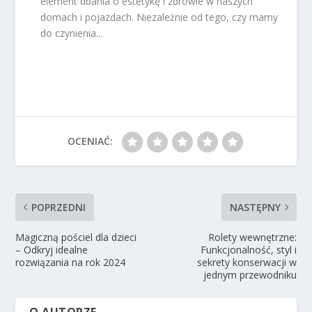
element dbania o estetykę i zdrowie w naszych
domach i pojazdach. Niezależnie od tego, czy mamy
do czynienia...
OCENIAĆ:
POPRZEDNI
NASTĘPNY
Magiczną pościel dla dzieci
Rolety wewnętrzne:
– Odkryj idealne
Funkcjonalność, styl i
rozwiązania na rok 2024
sekrety konserwacji w
jednym przewodniku
O AUTORZE