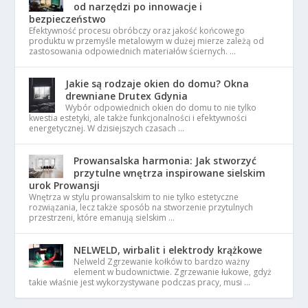
od narzędzi po innowacje i
bezpieczeństwo
Efektywność procesu obróbczy oraz jakość końcowego
produktu w przemyśle metalowym w dużej mierze zależą od
zastosowania odpowiednich materiałów ściernych. …
Jakie są rodzaje okien do domu? Okna
drewniane Drutex Gdynia
Wybór odpowiednich okien do domu to nie tylko
kwestia estetyki, ale także funkcjonalności i efektywności
energetycznej. W dzisiejszych czasach …
Prowansalska harmonia: Jak stworzyć
przytulne wnętrza inspirowane sielskim
urok Prowansji
Wnętrza w stylu prowansalskim to nie tylko estetyczne
rozwiązania, lecz także sposób na stworzenie przytulnych
przestrzeni, które emanują sielskim …
NELWELD, wirbalit i elektrody krążkowe
Nelweld Zgrzewanie kołków to bardzo ważny
element w budownictwie. Zgrzewanie łukowe, gdyż
takie właśnie jest wykorzystywane podczas pracy, musi …