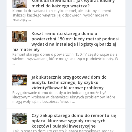
Komoda drewniana – jak wybrać idealny
mebel do każdego wnętrza?
Komoda drewniana to nie tylko mebel, ale i istotny element
stylizacji każdego wnętrza. Jej odpowiedni wybór może w
znaczący …
Koszt remontu starego domu o
powierzchni 150 m²: kiedy metraż podnosi
wydatki na instalacje i logistykę bardziej
niż materiały
Remont starego domu o powierzchni 150 m² często wiąże się z
wieloma wyzwaniami, które mogą znacząco podnieść koszty. W
…
Jak skutecznie przygotować dom do
audytu technicznego, by szybko
zidentyfikować kluczowe problemy
Przygotowanie domu do audytu technicznego może być
kluczowym krokiem w identyfikacji ukrytych problemów, które
mogą wpłynąć na bezpieczeństwo i …
Czy zakup starego domu do remontu się
opłaca: kluczowe sygnały rosnących
kosztów i pułapki inwestycyjne
Zakup starego domu to często kusząca perspektywa, jednak